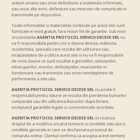
actiuni umane sau orice defectiune a sistemului informatic,
sau orice alte erori, defectiuni sau intarzieri de comunicatii in
transmisiile pe dispozitive.
Toate informatiile si materialele continute pe acest site sunt
furnizate in mod gratuit, fara niciun fel de garantie. Sub nicio
circumstanta
AGENTIA PROTOCOL SERVICII DECESE SRL
nu
va fi responsabila pentru nici o dauna directa, indirecta,
accidentala, speciala care rezulta din utilizarea sau
incapacitatea de a utiliza acest site si nu va fi responsabila
de orice daune ce sunt rezultat a greselilor, omisiunilor,
intreruperilor, erorilor, defectiunilor, intarzierilor in
functionare sau transmisie sau orice neindeplinire de
performanta a site-ului.
AGENTIA PROTOCOL SERVICII DECESE SRL
nu poate fi
responsabil pentru daune ce rezulta din pierderea bunurilor
cumparate sau din utilizarea Bunurilor dupa livrare,
exceptand garantiile legale si conventionale acordate.
AGENTIA PROTOCOL SERVICII DECESE SRL
isi rezerva
dreptul de a modifica oricand termenii si conditiile site-ului si
conditiile generale in care se desfasoara procesul de
comanda online. Clientul confirma ca accepta acesti termeni