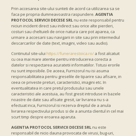
Prin accesarea site-ului sunteti de acord ca utilizarea sa se
faca pe propria dumneavoastra raspundere.
AGENTIA
PROTOCOL SERVICII DECESE SRL
nu este responsabil pentru
niciun incident direct sau indirect sau orice alte pierderi,
costuri sau cheltuieli de orice natura care pot aparea, ca
urmare a accesarii sau navigarii in site sau prin intermediul
descarcarilor de date (text, imagini, video sau audio).
Continutul site-ului
https://funerarestoica.ro/
a fost alcatuit
cu cea mai mare atentie pentru introducerea corecta a
datelor si respectarea acuratetii informatiilor. Totusi erorile
nu sunt imposibile. De aceea, Furnizorul nu isi asuma
responsabilitatea pentru greselile de tiparire sau afisare, in
ceea ce priveste preturi, caracteristici, imagini etc. In
eventualitatea in care pretul produsului sau unele
caracteristici ale acestuia, au fost gresit introduse in bazele
noastre de date sau afisate gresit, iar livrarea nu s-a
efectuat inca, Furnizorul isi rezerva dreptul de a anula
livrarea respectivului produs si de a anunta clientul in cel mai
scurt timp despre eroarea aparuta.
AGENTIA PROTOCOL SERVICII DECESE SRL
nu este
responsabil de nicio dauna provocata de virusi, bug-uri,