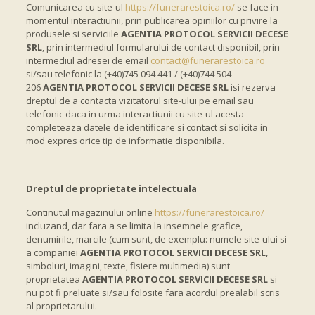
Comunicarea cu site-ul
https://funerarestoica.ro/
se face in
momentul interactiunii, prin publicarea opiniilor cu privire la
produsele si serviciile
AGENTIA PROTOCOL SERVICII DECESE
SRL
, prin intermediul formularului de contact disponibil, prin
intermediul adresei de email
contact@funerarestoica.ro
si/sau telefonic la (+40)745 094 441 / (+40)744 504
206
AGENTIA PROTOCOL SERVICII DECESE SRL
isi rezerva
dreptul de a contacta vizitatorul site-ului pe email sau
telefonic daca in urma interactiunii cu site-ul acesta
completeaza datele de identificare si contact si solicita in
mod expres orice tip de informatie disponibila.
Dreptul de proprietate intelectuala
Continutul magazinului online
https://funerarestoica.ro/
incluzand, dar fara a se limita la insemnele grafice,
denumirile, marcile (cum sunt, de exemplu: numele site-ului si
a companiei
AGENTIA PROTOCOL SERVICII DECESE SRL
,
simboluri, imagini, texte, fisiere multimedia) sunt
proprietatea
AGENTIA PROTOCOL SERVICII DECESE SRL
si
nu pot fi preluate si/sau folosite fara acordul prealabil scris
al proprietarului.