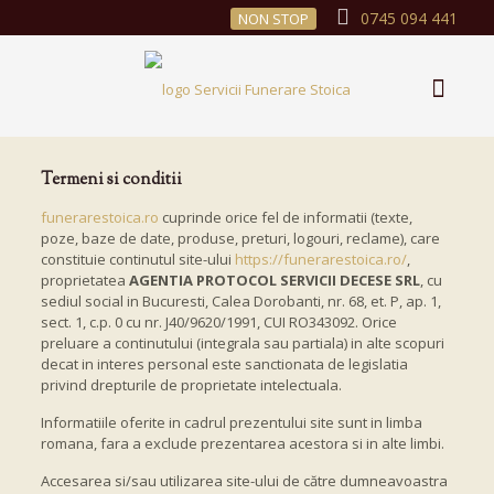
0745 094 441
NON STOP
Termeni si conditii
funerarestoica.ro
cuprinde orice fel de informatii (texte,
poze, baze de date, produse, preturi, logouri, reclame), care
constituie continutul site-ului
https://funerarestoica.ro/
,
proprietatea
AGENTIA PROTOCOL SERVICII DECESE SRL
, cu
sediul social in Bucuresti, Calea Dorobanti, nr. 68, et. P, ap. 1,
sect. 1, c.p. 0 cu nr. J40/9620/1991, CUI RO343092. Orice
preluare a continutului (integrala sau partiala) in alte scopuri
decat in interes personal este sanctionata de legislatia
privind drepturile de proprietate intelectuala.
Informatiile oferite in cadrul prezentului site sunt in limba
romana, fara a exclude prezentarea acestora si in alte limbi.
Accesarea si/sau utilizarea site-ului de către dumneavoastra