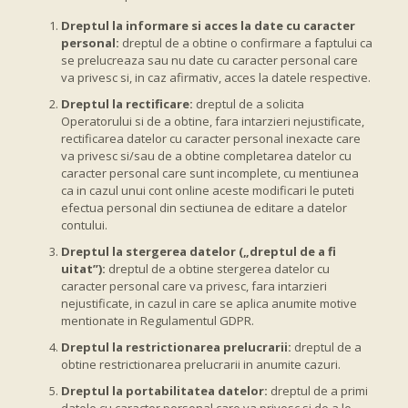
Dreptul la informare si acces la date cu caracter
personal:
dreptul de a obtine o confirmare a faptului ca
se prelucreaza sau nu date cu caracter personal care
va privesc si, in caz afirmativ, acces la datele respective.
Dreptul la rectificare:
dreptul de a solicita
Operatorului si de a obtine, fara intarzieri nejustificate,
rectificarea datelor cu caracter personal inexacte care
va privesc si/sau de a obtine completarea datelor cu
caracter personal care sunt incomplete, cu mentiunea
ca in cazul unui cont online aceste modificari le puteti
efectua personal din sectiunea de editare a datelor
contului.
Dreptul la stergerea datelor („dreptul de a fi
uitat”):
dreptul de a obtine stergerea datelor cu
caracter personal care va privesc, fara intarzieri
nejustificate, in cazul in care se aplica anumite motive
mentionate in Regulamentul GDPR.
Dreptul la restrictionarea prelucrarii:
dreptul de a
obtine restrictionarea prelucrarii in anumite cazuri.
Dreptul la portabilitatea datelor:
dreptul de a primi