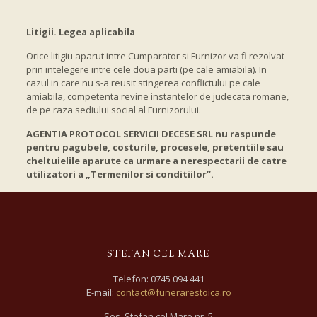
Litigii. Legea aplicabila
Orice litigiu aparut intre Cumparator si Furnizor va fi rezolvat
prin intelegere intre cele doua parti (pe cale amiabila). In
cazul in care nu s-a reusit stingerea conflictului pe cale
amiabila, competenta revine instantelor de judecata romane,
de pe raza sediului social al Furnizorului.
AGENTIA PROTOCOL SERVICII DECESE SRL nu raspunde
pentru pagubele, costurile, procesele, pretentiile sau
cheltuielile aparute ca urmare a nerespectarii de catre
utilizatori a „Termenilor si conditiilor”.
STEFAN CEL MARE
Telefon:
0745 094 441
E-mail:
contact@funerarestoica.ro
Sos. Stefan cel Mare nr. 5