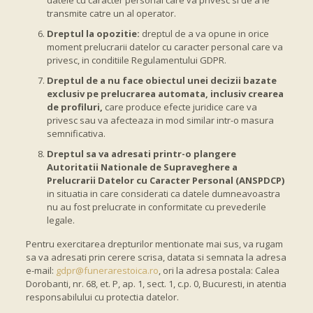
datele cu caracter personal care va privesc si de a le
transmite catre un al operator.
Dreptul la opozitie:
dreptul de a va opune in orice
moment prelucrarii datelor cu caracter personal care va
privesc, in conditiile Regulamentului GDPR.
Dreptul de a nu face obiectul unei decizii bazate
exclusiv pe prelucrarea automata, inclusiv crearea
de profiluri,
care produce efecte juridice care va
privesc sau va afecteaza in mod similar intr-o masura
semnificativa.
Dreptul sa va adresati printr-o plangere
Autoritatii Nationale de Supraveghere a
Prelucrarii Datelor cu Caracter Personal (ANSPDCP)
in situatia in care considerati ca datele dumneavoastra
nu au fost prelucrate in conformitate cu prevederile
legale.
Pentru exercitarea drepturilor mentionate mai sus, va rugam
sa va adresati prin cerere scrisa, datata si semnata la adresa
e-mail:
gdpr@funerarestoica.ro
, ori la adresa postala: Calea
Dorobanti, nr. 68, et. P, ap. 1, sect. 1, c.p. 0, Bucuresti, in atentia
responsabilului cu protectia datelor.