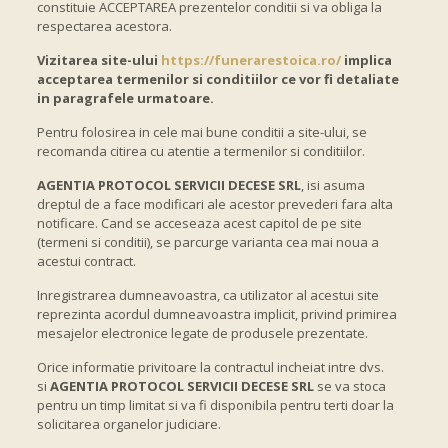
constituie ACCEPTAREA prezentelor conditii si va obliga la
respectarea acestora.
Vizitarea site-ului
https://funerarestoica.ro/
implica
acceptarea termenilor si conditiilor ce vor fi detaliate
in paragrafele urmatoare.
Pentru folosirea in cele mai bune conditii a site-ului, se
recomanda citirea cu atentie a termenilor si conditiilor.
AGENTIA PROTOCOL SERVICII DECESE SRL
, isi asuma
dreptul de a face modificari ale acestor prevederi fara alta
notificare. Cand se acceseaza acest capitol de pe site
(termeni si conditii), se parcurge varianta cea mai noua a
acestui contract.
Inregistrarea dumneavoastra, ca utilizator al acestui site
reprezinta acordul dumneavoastra implicit, privind primirea
mesajelor electronice legate de produsele prezentate.
Orice informatie privitoare la contractul incheiat intre dvs.
si
AGENTIA PROTOCOL SERVICII DECESE SRL
se va stoca
pentru un timp limitat si va fi disponibila pentru terti doar la
solicitarea organelor judiciare.