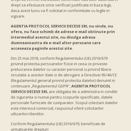
drept sa efectueze orice verificari justificate in baza legii,
daca acest lucru va fi solicitat in conformitate cu legile in
vigoare.
AGENTIA PROTOCOL SERVICII DECESE SRL nu vinde, nu
ofera, nu face schimb de adrese e-mail obtinute prin
intermediul acestui site, nu divulga adresa
dumneavoastra de e-mail altor persoane care
acceseaza paginile acestui site.
Din 25 mai 2018, conform Regulamentului (UE) 2016/679
privind protectia persoanelor fizice in ceea ce priveste
prelucrarea datelor cu caracter personal si privind libera
circulatie a acestor date si de abrogare a Directivei 95/46/CE
(Regulamentul general privind protectia datelor) denumit in
continuare „Regulamentul GDPR”,
AGENTIA PROTOCOL
SERVICII DECESE SRL
are obligatia de a administra in conditii
de siguranta si numai pentru scopurile specificate, datele
personale furnizate de cumparator. Scopul colectarii datelor
este interesul comercial, raspunsul oferit solicitarilor
utlizarilor/clientilor.
Conform Regulamentului (UE) 2016/679, beneficiati de
urmatoarele drepturi: