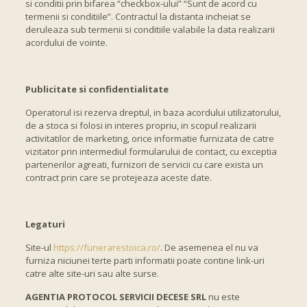
si conditii prin bifarea “checkbox-ului” “Sunt de acord cu
termenii si conditiile”. Contractul la distanta incheiat se
deruleaza sub termenii si conditiile valabile la data realizarii
acordului de vointe.
Publicitate si confidentialitate
Operatorul isi rezerva dreptul, in baza acordului utilizatorului,
de a stoca si folosi in interes propriu, in scopul realizarii
activitatilor de marketing, orice informatie furnizata de catre
vizitator prin intermediul formularului de contact, cu exceptia
partenerilor agreati, furnizori de servicii cu care exista un
contract prin care se protejeaza aceste date.
Legaturi
Site-ul
https://funerarestoica.ro/
. De asemenea el nu va
furniza niciunei terte parti informatii poate contine link-uri
catre alte site-uri sau alte surse.
AGENTIA PROTOCOL SERVICII DECESE SRL
nu este